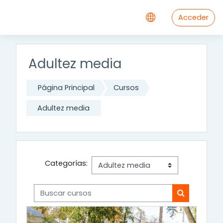
Salta al contenido principal
Acceder
Adultez media
Página Principal
Cursos
Adultez media
Categorías:
Buscar cursos
Buscar cur